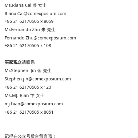
Ms.Riana Cai 蔡 女士
Riana.Cai@comexposium.com
+86 21 62170505 x 8059
Mr.Fernando Zhu 朱 先生
Fernando.Zhu@comexposium.com
+86 21 62170505 x 108
买家观众
请联系：
Mr.Stephen. Jin 金 先生
Stephen.jin@comexposium.com
+86 21 62170505 x 120
Ms.MJ. Bian 卞 女士
mj.bian@comexposium.com
+86 21 62170505 x 8051
记得在公众号后台留言哦！