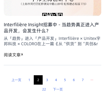
Interfilière Insight招募中 - 当趋势真正进入产
品开发，会发生什么？
从「趋势」进入「产品开发」Interfilière × Unitex宇
邦科技 × COLORO在上一篇《从“供货”到“共创&r
阅读文章
...
上一页
1
2
3
4
5
6
7
22
下一页